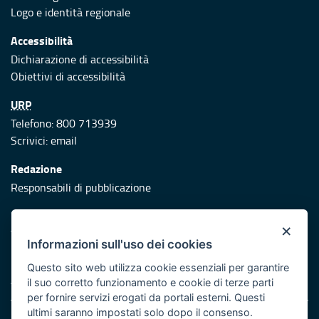
Logo e identità regionale
Accessibilità
Dichiarazione di accessibilità
Obiettivi di accessibilità
URP
Telefono: 800 713939
Scrivici:
email
Redazione
Responsabili di pubblicazione
Protezione civile
×
Vai al sito di Protezione Civile Puglia
Informazioni sull'uso dei cookies
Iniziativa finanziata con risorse del POR Puglia 2014/2020 -
Questo sito web utilizza cookie essenziali per garantire
Asse XI
il suo corretto funzionamento e cookie di terze parti
per fornire servizi erogati da portali esterni. Questi
ultimi saranno impostati solo dopo il consenso.