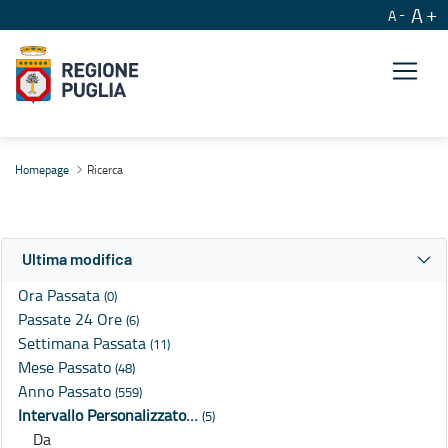
A
A
Ricerca
Homepage
Ricerca
Ultima modifica
Ora Passata
(0)
Passate 24 Ore
(6)
Settimana Passata
(11)
Mese Passato
(48)
Anno Passato
(559)
Intervallo Personalizzato…
(5)
Da