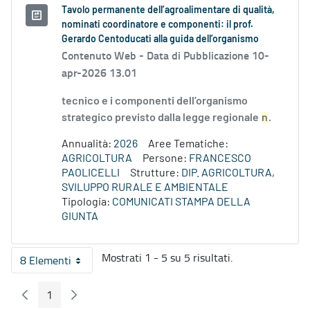
Tavolo permanente dell’agroalimentare di qualità,
nominati coordinatore e componenti: il prof.
Gerardo Centoducati alla guida dell’organismo
Contenuto Web -
Data di Pubblicazione 10-
apr-2026 13.01
tecnico e i componenti dell’organismo
strategico previsto dalla legge regionale
n
.
Annualità:
2026
Aree Tematiche:
AGRICOLTURA
Persone:
FRANCESCO
PAOLICELLI
Strutture:
DIP. AGRICOLTURA,
SVILUPPO RURALE E AMBIENTALE
Tipologia:
COMUNICATI STAMPA DELLA
GIUNTA
Mostrati 1 - 5 su 5 risultati.
8 Elementi
Per pagina
1
Pagina Precedente
Pagina Seguente
Pagina