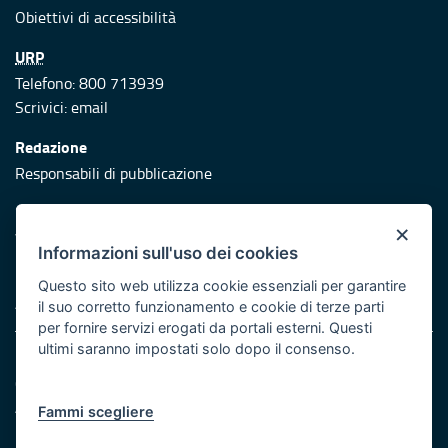
Obiettivi di accessibilità
URP
Telefono: 800 713939
Scrivici:
email
Redazione
Responsabili di pubblicazione
Protezione civile
×
Vai al sito di Protezione Civile Puglia
Informazioni sull'uso dei cookies
Iniziativa finanziata con risorse del POR Puglia 2014/2020 -
Questo sito web utilizza cookie essenziali per garantire
Asse XI
il suo corretto funzionamento e cookie di terze parti
per fornire servizi erogati da portali esterni. Questi
ultimi saranno impostati solo dopo il consenso.
Note legali
Cookie e privacy
Atti di notifica
Fammi scegliere
Feed RSS