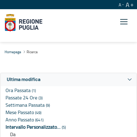
A
A
Ricerca
Homepage
Ricerca
Ultima modifica
Ora Passata
(1)
Passate 24 Ore
(3)
Settimana Passata
(9)
Mese Passato
(49)
Anno Passato
(641)
Intervallo Personalizzato…
(5)
Da