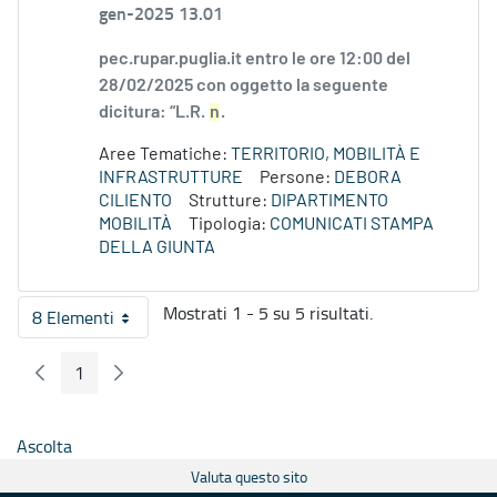
gen-2025 13.01
pec.rupar.puglia.it entro le ore 12:00 del
28/02/2025 con oggetto la seguente
dicitura: “L.R.
n
.
Aree Tematiche:
TERRITORIO, MOBILITÀ E
INFRASTRUTTURE
Persone:
DEBORA
CILIENTO
Strutture:
DIPARTIMENTO
MOBILITÀ
Tipologia:
COMUNICATI STAMPA
DELLA GIUNTA
Mostrati 1 - 5 su 5 risultati.
8 Elementi
Per pagina
1
Pagina Precedente
Pagina Seguente
Pagina
Ascolta
Valuta questo sito