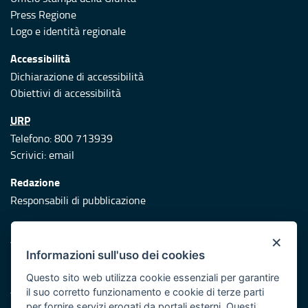
Press Regione
Logo e identità regionale
Accessibilità
Dichiarazione di accessibilità
Obiettivi di accessibilità
URP
Telefono: 800 713939
Scrivici:
email
Redazione
Responsabili di pubblicazione
Protezione civile
×
Vai al sito di Protezione Civile Puglia
Informazioni sull'uso dei cookies
Iniziativa finanziata con risorse del POR Puglia 2014/2020 -
Questo sito web utilizza cookie essenziali per garantire
Asse XI
il suo corretto funzionamento e cookie di terze parti
per fornire servizi erogati da portali esterni. Questi