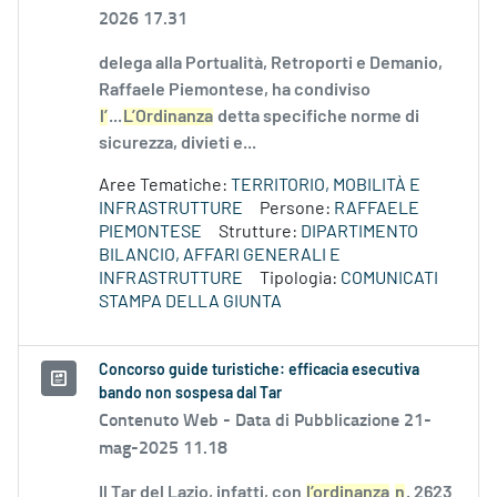
2026 17.31
delega alla Portualità, Retroporti e Demanio,
Raffaele Piemontese, ha condiviso
l’
...
L’Ordinanza
detta specifiche norme di
sicurezza, divieti e...
Aree Tematiche:
TERRITORIO, MOBILITÀ E
INFRASTRUTTURE
Persone:
RAFFAELE
PIEMONTESE
Strutture:
DIPARTIMENTO
BILANCIO, AFFARI GENERALI E
INFRASTRUTTURE
Tipologia:
COMUNICATI
STAMPA DELLA GIUNTA
Concorso guide turistiche: efficacia esecutiva
bando non sospesa dal Tar
Contenuto Web -
Data di Pubblicazione 21-
mag-2025 11.18
Il Tar del Lazio, infatti, con
l’ordinanza
n
. 2623