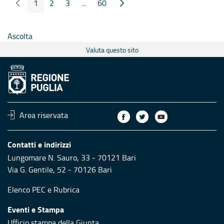
1
2
3
...
60
Pagina Precedente
Pagina Seguente
Pagina
Pagina
Pagina
Pagine intermedie
Pagina
Ascolta
Valuta questo sito
Area riservata
Contatti e indirizzi
Lungomare N. Sauro, 33 - 70121 Bari
Via G. Gentile, 52 - 70126 Bari
Elenco PEC
e
Rubrica
Eventi e Stampa
Ufficio stampa della Giunta