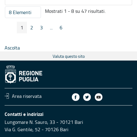
Mostrati 1 - 8 su 47 risultati.
8 Elementi
Per pagina
1
2
3
...
6
Pagina Precedente
Pagina Seguente
Pagina
Pagina
Pagina
Pagine intermedie
Pagina
Ascolta
Valuta questo sito
Area riservata
Contatti e indirizzi
Lungomare N. Sauro, 33 - 70121 Bari
Via G. Gentile, 52 - 70126 Bari