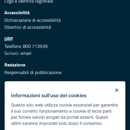
Logo e identità regionale
Accessibilità
Dichiarazione di accessibilità
Obiettivi di accessibilità
URP
Telefono: 800 713939
Scrivici:
email
Redazione
Responsabili di pubblicazione
Protezione civile
×
Vai al sito di Protezione Civile Puglia
Informazioni sull'uso dei cookies
Iniziativa finanziata con risorse del POR Puglia 2014/2020 -
Questo sito web utilizza cookie essenziali per garantire
Asse XI
il suo corretto funzionamento e cookie di terze parti
per fornire servizi erogati da portali esterni. Questi
ultimi saranno impostati solo dopo il consenso.
Note legali