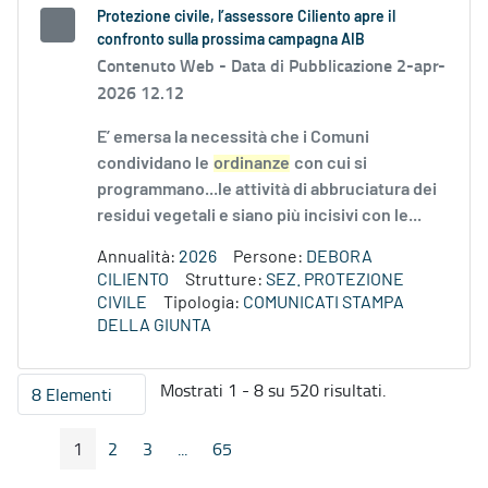
Protezione civile, l’assessore Ciliento apre il
confronto sulla prossima campagna AIB
Contenuto Web -
Data di Pubblicazione 2-apr-
2026 12.12
E’ emersa la necessità che i Comuni
condividano le
ordinanze
con cui si
programmano...le attività di abbruciatura dei
residui vegetali e siano più incisivi con le...
Annualità:
2026
Persone:
DEBORA
CILIENTO
Strutture:
SEZ. PROTEZIONE
CIVILE
Tipologia:
COMUNICATI STAMPA
DELLA GIUNTA
Mostrati 1 - 8 su 520 risultati.
8 Elementi
Per pagina
1
2
3
...
65
Pagina Precedente
Pagina Seguente
Pagina
Pagina
Pagina
Pagine intermedie
Pagina