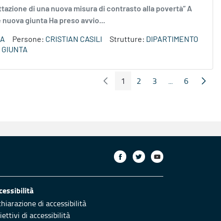
ettazione di una nuova misura di contrasto alla povertà” A
ne nuova giunta Ha preso avvio...
ZA
Persone:
CRISTIAN CASILI
Strutture:
DIPARTIMENTO
 GIUNTA
1
2
3
...
6
Pagina Precedente
Pagin
Pagina
Pagina
Pagina
Pagine interme
Pagina
cessibilità
chiarazione di accessibilità
ettivi di accessibilità