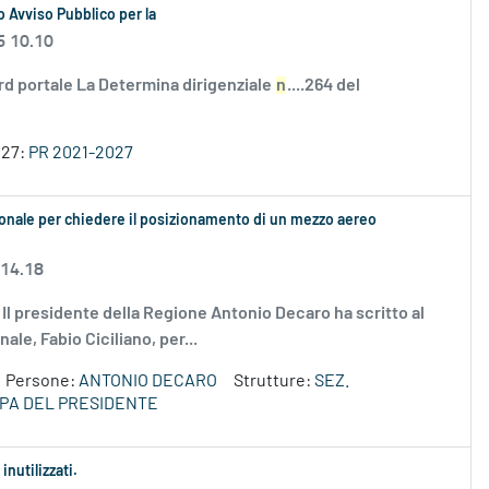
 Avviso Pubblico per la
6 10.10
rd portale La Determina dirigenziale
n
....264 del
027:
PR 2021-2027
ionale per chiedere il posizionamento di un mezzo aereo
 14.18
g Il presidente della Regione Antonio Decaro ha scritto al
le, Fabio Ciciliano, per...
Persone:
ANTONIO DECARO
Strutture:
SEZ.
PA DEL PRESIDENTE
inutilizzati.