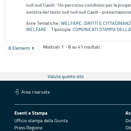
null null Casili: “Un percorso condiviso per la prog
sinistra del testo null null null Casili - presentazio
Aree Tematiche:
WELFARE, DIRITTI E CITTADINAN
WELFARE
Tipologia:
COMUNICATI STAMPA DELLA
Mostrati 1 - 8 su 41 risultati.
8 Elementi
Per pagina
Valuta questo sito
Area riservata
Eventi e Stampa
Ac
Ufficio stampa della Giunta
Di
Press Regione
Obi