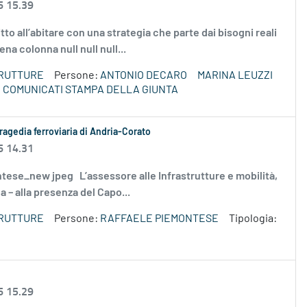
6 15.39
tto all’abitare con una strategia che parte dai bisogni reali
ena colonna null null null...
TRUTTURE
Persone:
ANTONIO DECARO
MARINA LEUZZI
COMUNICATI STAMPA DELLA GIUNTA
ragedia ferroviaria di Andria-Corato
6 14.31
emontese_new jpeg L’assessore alle Infrastrutture e mobilità,
– alla presenza del Capo...
TRUTTURE
Persone:
RAFFAELE PIEMONTESE
Tipologia:
6 15.29