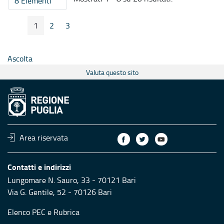
8 Elementi
Per pagina
1
2
3
Pagina Precedente
Pagina Seguente
Pagina
Pagina
Pagina
Ascolta
Valuta questo sito
Area riservata
Contatti e indirizzi
Lungomare N. Sauro, 33 - 70121 Bari
Via G. Gentile, 52 - 70126 Bari
Elenco PEC
e
Rubrica