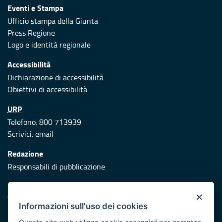
Eventi e Stampa
Ufficio stampa della Giunta
Press Regione
Logo e identità regionale
Accessibilità
Dichiarazione di accessibilità
Obiettivi di accessibilità
URP
Telefono: 800 713939
Scrivici:
email
Redazione
Responsabili di pubblicazione
Protezione civile
×
Vai al sito di Protezione Civile Puglia
Informazioni sull'uso dei cookies
Iniziativa finanziata con risorse del POR Puglia 2014/2020 -