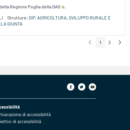
 della Regione Puglia della DAG
n
.
LI
Strutture:
DIP. AGRICOLTURA, SVILUPPO RURALE E
LLA GIUNTA
1
2
Pagina Precedente
Pagin
Pagina
Pagina
cessibilità
chiarazione di accessibilità
ettivi di accessibilità