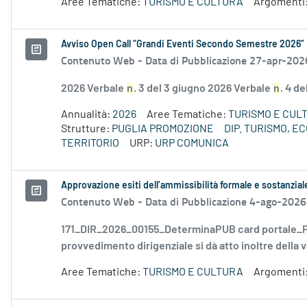
Aree Tematiche:
TURISMO E CULTURA
Argomenti
Avviso Open Call “Grandi Eventi Secondo Semestre 2026”
Contenuto Web -
Data di Pubblicazione 27-apr-202
2026 Verbale
n
. 3 del 3 giugno 2026 Verbale
n
. 4 d
Annualità:
2026
Aree Tematiche:
TURISMO E CUL
Strutture:
PUGLIA PROMOZIONE
DIP. TURISMO, 
TERRITORIO
URP:
URP COMUNICA
Approvazione esiti dell’ammissibilità formale e sostanzia
Contenuto Web -
Data di Pubblicazione 4-ago-2026
171_DIR_2026_00155_DeterminaPUB card portale_FD
provvedimento dirigenziale si dà atto inoltre della v
Aree Tematiche:
TURISMO E CULTURA
Argomenti