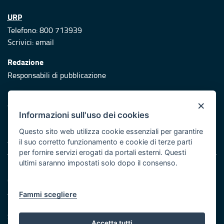
URP
Telefono: 800 713939
Scrivici:
email
Redazione
Responsabili di pubblicazione
Protezione civile
×
Vai al sito di Protezione Civile Puglia
Informazioni sull'uso dei cookies
Iniziativa finanziata con risorse del POR Puglia 2014/2020 -
Questo sito web utilizza cookie essenziali per garantire
Asse XI
il suo corretto funzionamento e cookie di terze parti
per fornire servizi erogati da portali esterni. Questi
ultimi saranno impostati solo dopo il consenso.
Note legali
Cookie e privacy
Atti di notifica
Fammi scegliere
Feed RSS
Servizi Intranet
Accetta tutti