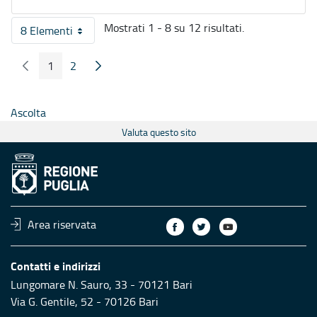
Mostrati 1 - 8 su 12 risultati.
8 Elementi
Per pagina
1
2
Pagina Precedente
Pagina Seguente
Pagina
Pagina
Ascolta
Valuta questo sito
Area riservata
Contatti e indirizzi
Lungomare N. Sauro, 33 - 70121 Bari
Via G. Gentile, 52 - 70126 Bari