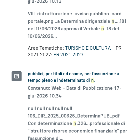
giu-2026 10.12
VIII_ristrutturazione_avviso pubblico_card
portale.png La Determina dirigenziale
n
....181
del 11/06/2026 approva il Verbale
n
. 18 del
10/06/2026...
Aree Tematiche:
TURISMO E CULTURA
PR
2021-2027:
PR 2021-2027
pubblici, per titoli ed esame, per l’assunzione a
tempo pieno e indeterminato di
n
.
Contenuto Web -
Data di Pubblicazione 17-
giu-2026 10.34
null null null null null
106_DIR_2025_00326_DeterminaPUB_pdf
Con determinazione
n
.326...professionale di
"istruttore risorse economico finanziarie" per
l'assunzione di...