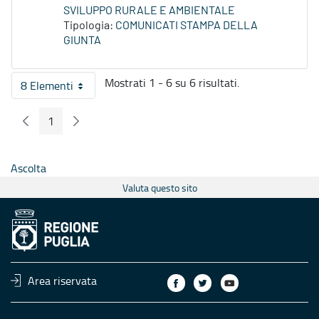
SVILUPPO RURALE E AMBIENTALE
Tipologia:
COMUNICATI STAMPA DELLA
GIUNTA
Mostrati 1 - 6 su 6 risultati.
8 Elementi
Per pagina
1
Pagina Precedente
Pagina Seguente
Pagina
Ascolta
Valuta questo sito
Area riservata