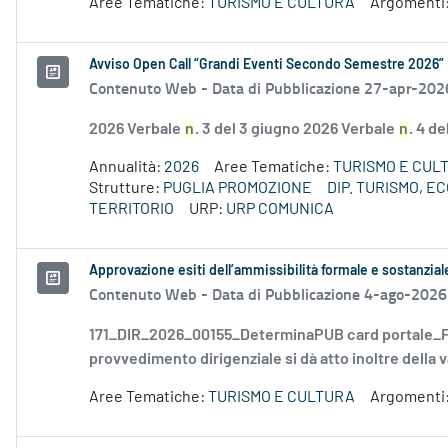
Aree Tematiche:
TURISMO E CULTURA
Argomenti
Avviso Open Call “Grandi Eventi Secondo Semestre 2026”
Contenuto Web -
Data di Pubblicazione 27-apr-202
2026 Verbale
n
. 3 del 3 giugno 2026 Verbale
n
. 4 d
Annualità:
2026
Aree Tematiche:
TURISMO E CUL
Strutture:
PUGLIA PROMOZIONE
DIP. TURISMO, 
TERRITORIO
URP:
URP COMUNICA
Approvazione esiti dell’ammissibilità formale e sostanzia
Contenuto Web -
Data di Pubblicazione 4-ago-2026
171_DIR_2026_00155_DeterminaPUB card portale_FD
provvedimento dirigenziale si dà atto inoltre della v
Aree Tematiche:
TURISMO E CULTURA
Argomenti