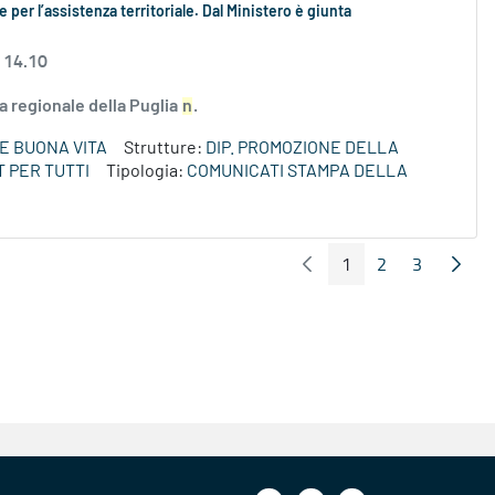
e per l’assistenza territoriale. Dal Ministero è giunta
 14.10
ta regionale della Puglia
n
.
E BUONA VITA
Strutture:
DIP. PROMOZIONE DELLA
 PER TUTTI
Tipologia:
COMUNICATI STAMPA DELLA
1
2
3
Pagina Precedente
Pagin
Pagina
Pagina
Pagina