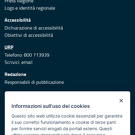
Press Regione
Logo e identità regionale
Accessibilità
Dichiarazione di accessibilità
Obiettivi di accessibilità
URP
Telefono: 800 713939
Scrivici:
email
Redazione
Responsabili di pubblicazione
Protezione civile
×
Vai al sito di Protezione Civile Puglia
Informazioni sull'uso dei cookies
Iniziativa finanziata con risorse del POR Puglia 2014/2020 -
Questo sito web utilizza cookie essenziali per garantire
Asse XI
il suo corretto funzionamento e cookie di terze parti
per fornire servizi erogati da portali esterni. Questi
ultimi saranno impostati solo dopo il consenso.