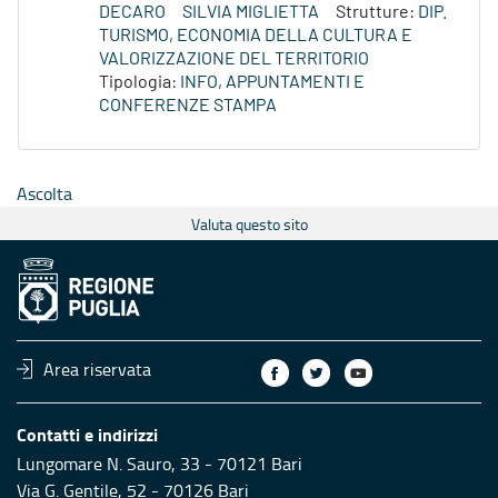
DECARO
SILVIA MIGLIETTA
Strutture:
DIP.
TURISMO, ECONOMIA DELLA CULTURA E
VALORIZZAZIONE DEL TERRITORIO
Tipologia:
INFO, APPUNTAMENTI E
CONFERENZE STAMPA
Ascolta
Valuta questo sito
Area riservata
Contatti e indirizzi
Lungomare N. Sauro, 33 - 70121 Bari
Via G. Gentile, 52 - 70126 Bari