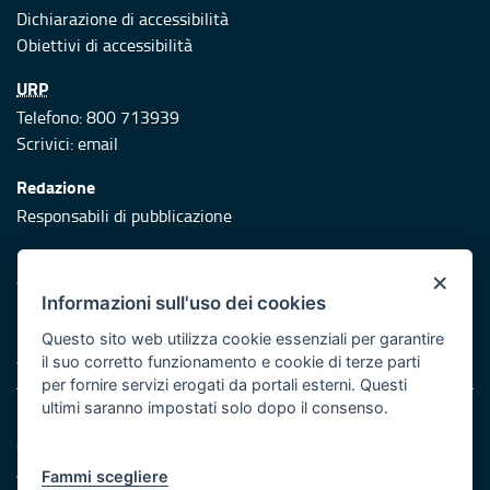
Dichiarazione di accessibilità
Obiettivi di accessibilità
URP
Telefono: 800 713939
Scrivici:
email
Redazione
Responsabili di pubblicazione
Protezione civile
×
Vai al sito di Protezione Civile Puglia
Informazioni sull'uso dei cookies
Iniziativa finanziata con risorse del POR Puglia 2014/2020 -
Questo sito web utilizza cookie essenziali per garantire
Asse XI
il suo corretto funzionamento e cookie di terze parti
per fornire servizi erogati da portali esterni. Questi
ultimi saranno impostati solo dopo il consenso.
Note legali
Cookie e privacy
Atti di notifica
Fammi scegliere