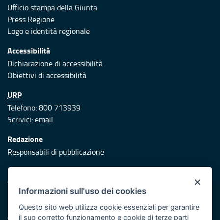
Ufficio stampa della Giunta
Press Regione
Logo e identità regionale
Accessibilità
Dichiarazione di accessibilità
Obiettivi di accessibilità
URP
Telefono: 800 713939
Scrivici:
email
Redazione
Responsabili di pubblicazione
Protezione civile
×
Vai al sito di Protezione Civile Puglia
Informazioni sull'uso dei cookies
Iniziativa finanziata con risorse del POR Puglia 2014/2020 -
Questo sito web utilizza cookie essenziali per garantire
Asse XI
il suo corretto funzionamento e cookie di terze parti