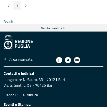
1
Pagina Precedente
Pagina Seguente
Pagina
Ascolta
Valuta questo sito
Area riservata
Contatti e indirizzi
Lungomare N. Sauro, 33 - 70121 Bari
Via G. Gentile, 52 - 70126 Bari
Elenco PEC
e
Rubrica
Eventi e Stampa