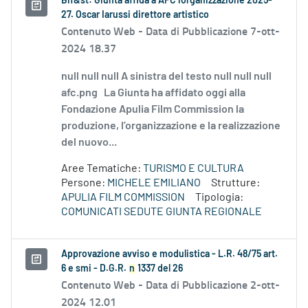
Bif&st: Giunta affida a AFC l'organizzazione 2025-
27. Oscar Iarussi direttore artistico
Contenuto Web -
Data di Pubblicazione 7-ott-
2024 18.37
null null null A sinistra del testo null null null
afc.png La Giunta ha affidato oggi alla
Fondazione Apulia Film Commission la
produzione, l’organizzazione e la realizzazione
del nuovo...
Aree Tematiche:
TURISMO E CULTURA
Persone:
MICHELE EMILIANO
Strutture:
APULIA FILM COMMISSION
Tipologia:
COMUNICATI SEDUTE GIUNTA REGIONALE
Approvazione avviso e modulistica - L.R. 48/75 art.
6 e smi - D.G.R.
n
1337 del 26
Contenuto Web -
Data di Pubblicazione 2-ott-
2024 12.01