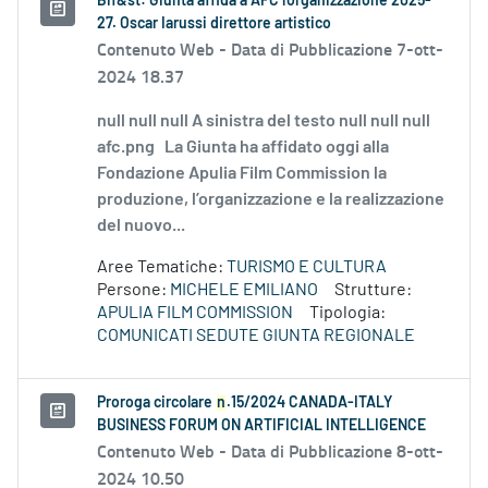
Bif&st: Giunta affida a AFC l'organizzazione 2025-
27. Oscar Iarussi direttore artistico
Contenuto Web -
Data di Pubblicazione 7-ott-
2024 18.37
null null null A sinistra del testo null null null
afc.png La Giunta ha affidato oggi alla
Fondazione Apulia Film Commission la
produzione, l’organizzazione e la realizzazione
del nuovo...
Aree Tematiche:
TURISMO E CULTURA
Persone:
MICHELE EMILIANO
Strutture:
APULIA FILM COMMISSION
Tipologia:
COMUNICATI SEDUTE GIUNTA REGIONALE
Proroga circolare
n
.15/2024 CANADA-ITALY
BUSINESS FORUM ON ARTIFICIAL INTELLIGENCE
Contenuto Web -
Data di Pubblicazione 8-ott-
2024 10.50