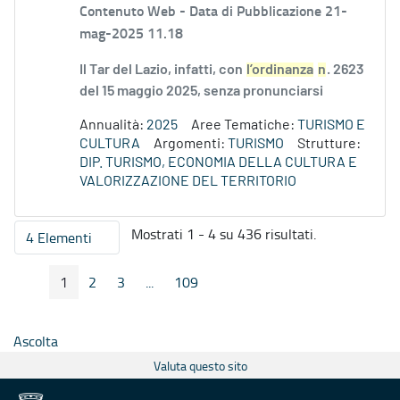
Contenuto Web -
Data di Pubblicazione 21-
mag-2025 11.18
Il Tar del Lazio, infatti, con
l’ordinanza
n
. 2623
del 15 maggio 2025, senza pronunciarsi
Annualità:
2025
Aree Tematiche:
TURISMO E
CULTURA
Argomenti:
TURISMO
Strutture:
DIP. TURISMO, ECONOMIA DELLA CULTURA E
VALORIZZAZIONE DEL TERRITORIO
Mostrati 1 - 4 su 436 risultati.
4 Elementi
Per pagina
1
2
3
...
109
Pagina Precedente
Pagina Seguente
Pagina
Pagina
Pagina
Pagine intermedie
Pagina
Ascolta
Valuta questo sito