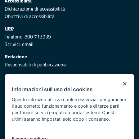
Accessibilità
Dichiarazione di accessibilità
Obiettivi di accessibilità
URP
Telefono: 800 713939
Scrivici:
email
Redazione
Responsabili di pubblicazione
Protezione civile
×
Vai al sito di Protezione Civile Puglia
Informazioni sull'uso dei cookies
Iniziativa finanziata con risorse del POR Puglia 2014/2020 -
Questo sito web utilizza cookie essenziali per garantire
Asse XI
il suo corretto funzionamento e cookie di terze parti
per fornire servizi erogati da portali esterni. Questi
ultimi saranno impostati solo dopo il consenso.
Note legali
Cookie e privacy
Atti di notifica
Fammi scegliere