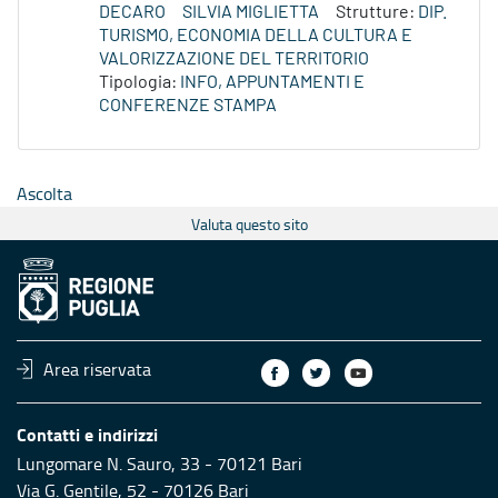
DECARO
SILVIA MIGLIETTA
Strutture:
DIP.
TURISMO, ECONOMIA DELLA CULTURA E
VALORIZZAZIONE DEL TERRITORIO
Tipologia:
INFO, APPUNTAMENTI E
CONFERENZE STAMPA
Ascolta
Valuta questo sito
Area riservata
Contatti e indirizzi
Lungomare N. Sauro, 33 - 70121 Bari
Via G. Gentile, 52 - 70126 Bari