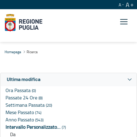
A
A
Ricerca
Homepage
Ricerca
Ultima modifica
Ora Passata
(0)
Passate 24 Ore
(8)
Settimana Passata
(20)
Mese Passato
(74)
Anno Passato
(543)
Intervallo Personalizzato…
(7)
Da