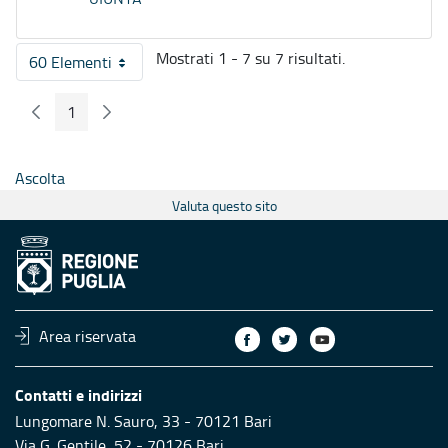
Mostrati 1 - 7 su 7 risultati.
60 Elementi
Per pagina
1
Pagina Precedente
Pagina Seguente
Pagina
Ascolta
Valuta questo sito
Area riservata
Contatti e indirizzi
Lungomare N. Sauro, 33 - 70121 Bari
Via G. Gentile, 52 - 70126 Bari