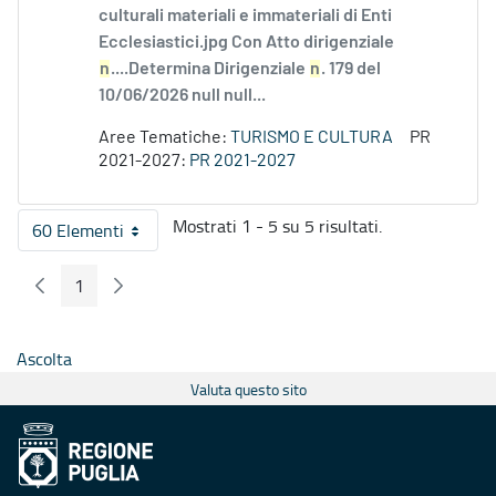
culturali materiali e immateriali di Enti
Ecclesiastici.jpg Con Atto dirigenziale
n
....Determina Dirigenziale
n
. 179 del
10/06/2026 null null...
Aree Tematiche:
TURISMO E CULTURA
PR
2021-2027:
PR 2021-2027
Mostrati 1 - 5 su 5 risultati.
60 Elementi
Per pagina
1
Pagina Precedente
Pagina Seguente
Pagina
Ascolta
Valuta questo sito