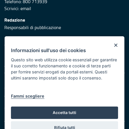
Telefono: 800 713939
Scrivici:
email
Redazione
Responsabili di pubblicazione
Protezione civile
×
Vai al sito di Protezione Civile Puglia
Informazioni sull'uso dei cookies
Iniziativa finanziata con risorse del POR Puglia 2014/2020 -
Questo sito web utilizza cookie essenziali per garantire
Asse XI
il suo corretto funzionamento e cookie di terze parti
per fornire servizi erogati da portali esterni. Questi
ultimi saranno impostati solo dopo il consenso.
Note legali
Cookie e privacy
Atti di notifica
Fammi scegliere
Feed RSS
Servizi Intranet
Accetta tutti
Rifiuta tutti