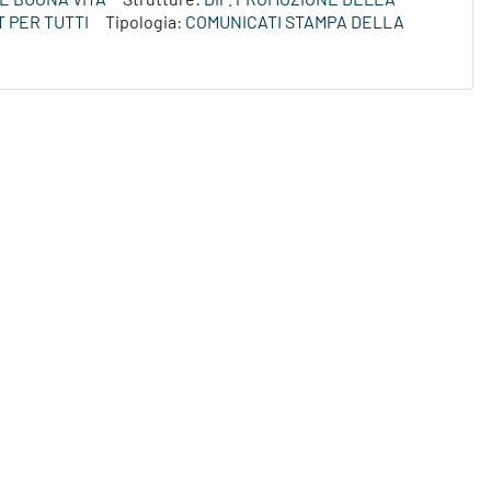
E BUONA VITA
Strutture:
DIP. PROMOZIONE DELLA
 PER TUTTI
Tipologia:
COMUNICATI STAMPA DELLA