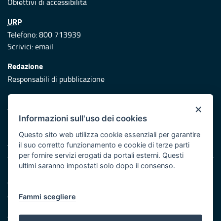
Obiettivi di accessibilità
URP
Telefono: 800 713939
Scrivici:
email
Redazione
Responsabili di pubblicazione
Protezione civile
×
Vai al sito di Protezione Civile Puglia
Informazioni sull'uso dei cookies
Iniziativa finanziata con risorse del POR Puglia 2014/2020 -
Questo sito web utilizza cookie essenziali per garantire
Asse XI
il suo corretto funzionamento e cookie di terze parti
per fornire servizi erogati da portali esterni. Questi
ultimi saranno impostati solo dopo il consenso.
Note legali
Cookie e privacy
Atti di notifica
Fammi scegliere
Feed RSS
Servizi Intranet