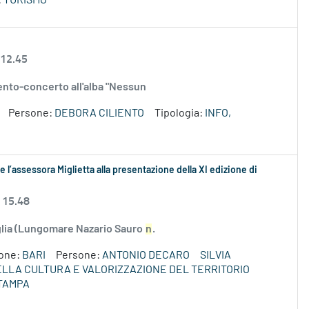
:
TURISMO
 12.45
evento-concerto all'alba "Nessun
Persone:
DEBORA CILIENTO
Tipologia:
INFO,
 l’assessora Miglietta alla presentazione della XI edizione di
 15.48
uglia (Lungomare Nazario Sauro
n
.
ione:
BARI
Persone:
ANTONIO DECARO
SILVIA
DELLA CULTURA E VALORIZZAZIONE DEL TERRITORIO
TAMPA