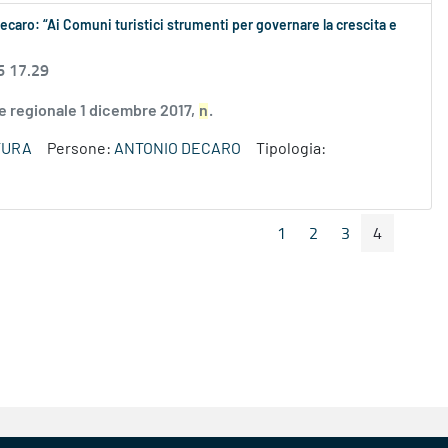
Decaro: “Ai Comuni turistici strumenti per governare la crescita e
6 17.29
ge regionale 1 dicembre 2017,
n
.
TURA
Persone:
ANTONIO DECARO
Tipologia:
1
2
3
4
Pagina Precedente
Pagin
Pagina
Pagina
Pagina
Pagina