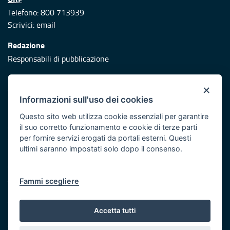
Telefono: 800 713939
Scrivici:
email
Redazione
Responsabili di pubblicazione
Protezione civile
×
Vai al sito di Protezione Civile Puglia
Informazioni sull'uso dei cookies
Iniziativa finanziata con risorse del POR Puglia 2014/2020 -
Questo sito web utilizza cookie essenziali per garantire
Asse XI
il suo corretto funzionamento e cookie di terze parti
per fornire servizi erogati da portali esterni. Questi
ultimi saranno impostati solo dopo il consenso.
Note legali
Cookie e privacy
Atti di notifica
Fammi scegliere
Feed RSS
Servizi Intranet
Accetta tutti