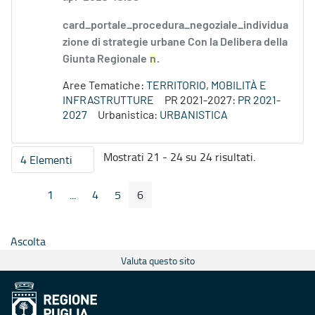
card_portale_procedura_negoziale_individua
zione di strategie urbane Con la Delibera della
Giunta Regionale
n
.
Aree Tematiche:
TERRITORIO, MOBILITÀ E
INFRASTRUTTURE
PR 2021-2027:
PR 2021-
2027
Urbanistica:
URBANISTICA
Mostrati 21 - 24 su 24 risultati.
4 Elementi
Per pagina
1
...
4
5
6
Pagina Precedente
Pagina Seguente
Pagina
Pagine intermedie
Pagina
Pagina
Pagina
Ascolta
Valuta questo sito