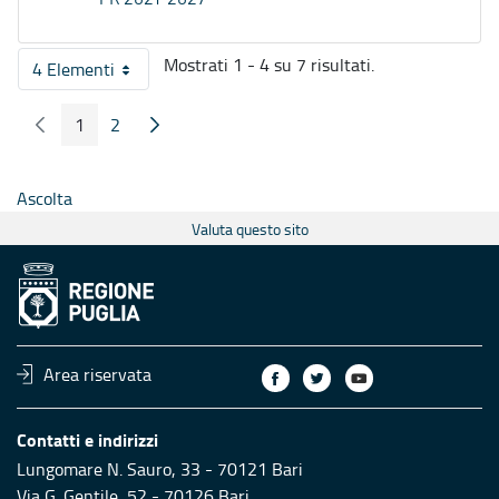
Mostrati 1 - 4 su 7 risultati.
4 Elementi
Per pagina
1
2
Pagina Precedente
Pagina Seguente
Pagina
Pagina
Ascolta
Valuta questo sito
Area riservata
Contatti e indirizzi
Lungomare N. Sauro, 33 - 70121 Bari
Via G. Gentile, 52 - 70126 Bari