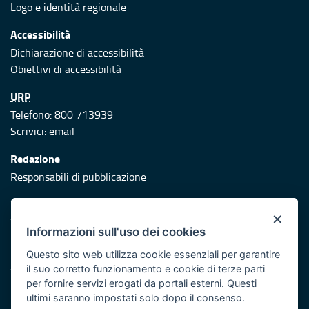
Logo e identità regionale
Accessibilità
Dichiarazione di accessibilità
Obiettivi di accessibilità
URP
Telefono: 800 713939
Scrivici:
email
Redazione
Responsabili di pubblicazione
Protezione civile
×
Vai al sito di Protezione Civile Puglia
Informazioni sull'uso dei cookies
Iniziativa finanziata con risorse del POR Puglia 2014/2020 -
Questo sito web utilizza cookie essenziali per garantire
Asse XI
il suo corretto funzionamento e cookie di terze parti
per fornire servizi erogati da portali esterni. Questi
ultimi saranno impostati solo dopo il consenso.
Note legali