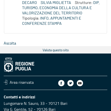
DECARO
SILVIA MIGLIETTA
Strutture:
DIP.
TURISMO, ECONOMIA DELLA CULTURA E
VALORIZZAZIONE DEL TERRITORIO
Tipologia:
INFO, APPUNTAMENTI E
CONFERENZE STAMPA
Ascolta
Valuta questo sito
Area riservata
Contatti e indirizzi
Lungomare N. Sauro, 33 - 70121 Bari
Via G. Gentile, 52 - 70126 Bari