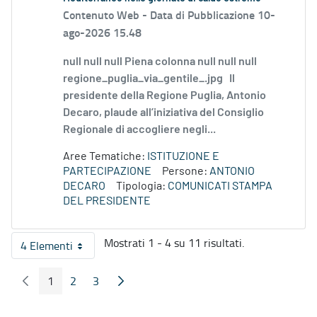
Contenuto Web -
Data di Pubblicazione 10-
ago-2026 15.48
null null null Piena colonna null null null
regione_puglia_via_gentile_.jpg Il
presidente della Regione Puglia, Antonio
Decaro, plaude all’iniziativa del Consiglio
Regionale di accogliere negli...
Aree Tematiche:
ISTITUZIONE E
PARTECIPAZIONE
Persone:
ANTONIO
DECARO
Tipologia:
COMUNICATI STAMPA
DEL PRESIDENTE
Mostrati 1 - 4 su 11 risultati.
4 Elementi
Per pagina
1
2
3
Pagina Precedente
Pagina Seguente
Pagina
Pagina
Pagina