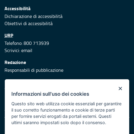
Accessibilità
Dichiarazione di accessibilità
Obiettivi di accessibilità
URP
Telefono: 800 713939
Scrivici:
email
Redazione
Responsabili di pubblicazione
Protezione civile
×
Vai al sito di Protezione Civile Puglia
Informazioni sull'uso dei cookies
Iniziativa finanziata con risorse del POR Puglia 2014/2020 -
Questo sito web utilizza cookie essenziali per garantire
Asse XI
il suo corretto funzionamento e cookie di terze parti
per fornire servizi erogati da portali esterni. Questi
ultimi saranno impostati solo dopo il consenso.
Note legali
Cookie e privacy