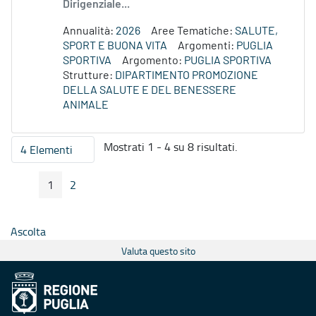
Dirigenziale...
Annualità:
2026
Aree Tematiche:
SALUTE,
SPORT E BUONA VITA
Argomenti:
PUGLIA
SPORTIVA
Argomento:
PUGLIA SPORTIVA
Strutture:
DIPARTIMENTO PROMOZIONE
DELLA SALUTE E DEL BENESSERE
ANIMALE
Mostrati 1 - 4 su 8 risultati.
4 Elementi
Per pagina
1
2
Pagina Precedente
Pagina Seguente
Pagina
Pagina
Ascolta
Valuta questo sito