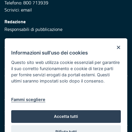
Telefono: 800 713939
Scrivici:
email
Redazione
Responsabili di pubblicazione
Protezione civile
×
Vai al sito di Protezione Civile Puglia
Informazioni sull'uso dei cookies
Iniziativa finanziata con risorse del POR Puglia 2014/2020 -
Questo sito web utilizza cookie essenziali per garantire
Asse XI
il suo corretto funzionamento e cookie di terze parti
per fornire servizi erogati da portali esterni. Questi
ultimi saranno impostati solo dopo il consenso.
Note legali
Cookie e privacy
Atti di notifica
Fammi scegliere
Feed RSS
Servizi Intranet
Accetta tutti
Rifiuta tutti