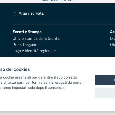
Area riservata
Eventi e Stampa
Ac
Ufficio stampa della Giunta
Di
Press Regione
Obi
Logo e identità regionale
Redazione
Pr
uso dei cookies
Responsabili di pubblicazione
Vai
a cookie essenziali per garantire il suo corretto
A
di terze parti per fornire servizi erogati da portali
 2014/2020 - Asse XI
 saranno impostati solo dopo il consenso.
i di notifica
Feed RSS
Servizi Intranet