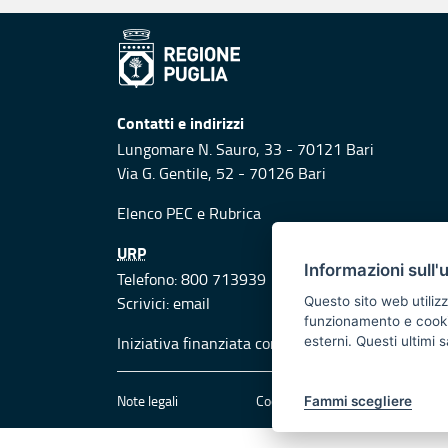
Contatti e indirizzi
Lungomare N. Sauro, 33 - 70121 Bari
Via G. Gentile, 52 - 70126 Bari
Elenco PEC
e
Rubrica
URP
Informazioni sull'
Telefono: 800 713939
Scrivici:
email
Questo sito web utilizz
funzionamento e cookie 
Iniziativa finanziata con risorse del POR Puglia
esterni. Questi ultimi
Note legali
Cookie e privacy
Att
Fammi scegliere