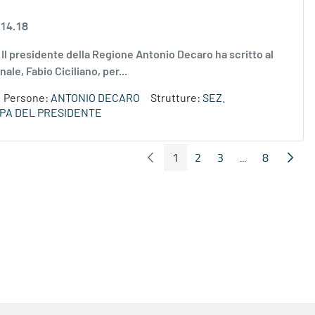
 14.18
g Il presidente della Regione Antonio Decaro ha scritto al
le, Fabio Ciciliano, per...
Persone:
ANTONIO DECARO
Strutture:
SEZ.
PA DEL PRESIDENTE
1
2
3
...
8
Pagina Precedente
Pagin
Pagina
Pagina
Pagina
Pagine interme
Pagina