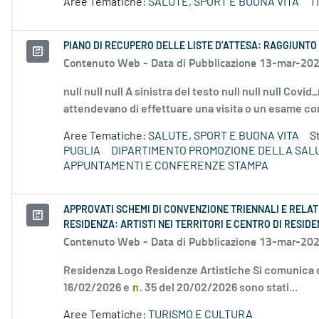
Aree Tematiche:
SALUTE, SPORT E BUONA VITA
T
PIANO DI RECUPERO DELLE LISTE D’ATTESA: RAGGIUNTO
Contenuto Web -
Data di Pubblicazione 13-mar-20
null null null A sinistra del testo null null null Co
attendevano di effettuare una visita o un esame con 
Aree Tematiche:
SALUTE, SPORT E BUONA VITA
S
PUGLIA
DIPARTIMENTO PROMOZIONE DELLA SAL
APPUNTAMENTI E CONFERENZE STAMPA
APPROVATI SCHEMI DI CONVENZIONE TRIENNALI E RELATI
RESIDENZA: ARTISTI NEI TERRITORI E CENTRO DI RESID
Contenuto Web -
Data di Pubblicazione 13-mar-20
Residenza Logo Residenze Artistiche Si comunica c
16/02/2026 e
n
. 35 del 20/02/2026 sono stati...
Aree Tematiche:
TURISMO E CULTURA