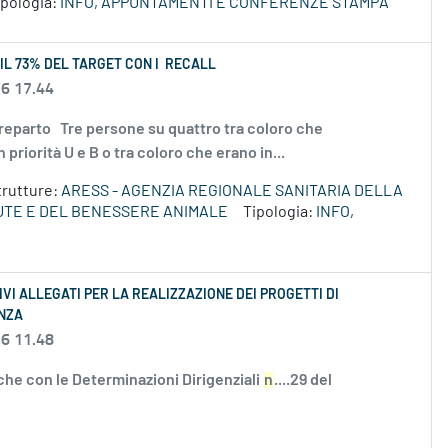
ipologia:
INFO, APPUNTAMENTI E CONFERENZE STAMPA
 IL 73% DEL TARGET CON I RECALL
26 17.44
vid_reparto Tre persone su quattro tra coloro che
priorità U e B o tra coloro che erano in...
trutture:
ARESS - AGENZIA REGIONALE SANITARIA DELLA
UTE E DEL BENESSERE ANIMALE
Tipologia:
INFO,
VI ALLEGATI PER LA REALIZZAZIONE DEI PROGETTI DI
ENZA
26 11.48
he con le Determinazioni Dirigenziali
n
....29 del