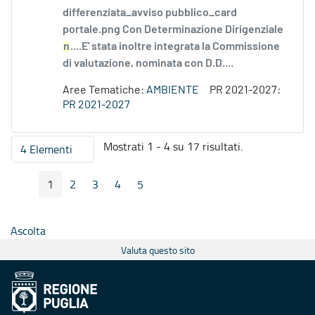
differenziata_avviso pubblico_card
portale.png Con Determinazione Dirigenziale
n
....E' stata inoltre integrata la Commissione
di valutazione, nominata con D.D....
Aree Tematiche:
AMBIENTE
PR 2021-2027:
PR 2021-2027
Mostrati 1 - 4 su 17 risultati.
4 Elementi
Per pagina
1
2
3
4
5
Pagina Precedente
Pagina Seguente
Pagina
Pagina
Pagina
Pagina
Pagina
Ascolta
Valuta questo sito