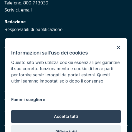
Telefono: 800 713939
Scrivici:
email
Redazione
Responsabili di pubblicazione
Protezione civile
×
Vai al sito di Protezione Civile Puglia
Informazioni sull'uso dei cookies
Iniziativa finanziata con risorse del POR Puglia 2014/2020 -
Questo sito web utilizza cookie essenziali per garantire
Asse XI
il suo corretto funzionamento e cookie di terze parti
per fornire servizi erogati da portali esterni. Questi
ultimi saranno impostati solo dopo il consenso.
Note legali
Cookie e privacy
Atti di notifica
Fammi scegliere
Feed RSS
Servizi Intranet
Accetta tutti
Rifiuta tutti