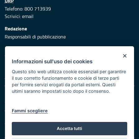
URP
Telefono: 800 713939
Scrivici:
email
Redazione
Responsabili di pubblicazione
Protezione civile
×
Vai al sito di Protezione Civile Puglia
Informazioni sull'uso dei cookies
Iniziativa finanziata con risorse del POR Puglia 2014/2020 -
Questo sito web utilizza cookie essenziali per garantire
Asse XI
il suo corretto funzionamento e cookie di terze parti
per fornire servizi erogati da portali esterni. Questi
ultimi saranno impostati solo dopo il consenso.
Note legali
Cookie e privacy
Atti di notifica
Fammi scegliere
Feed RSS
Servizi Intranet
Accetta tutti