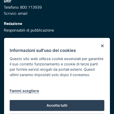
URP
Telefono: 800 713939
Scrivici:
email
Redazione
Responsabili di pubblicazione
Protezione civile
×
Vai al sito di Protezione Civile Puglia
Informazioni sull'uso dei cookies
Iniziativa finanziata con risorse del POR Puglia 2014/2020 -
Questo sito web utilizza cookie essenziali per garantire
Asse XI
il suo corretto funzionamento e cookie di terze parti
per fornire servizi erogati da portali esterni. Questi
ultimi saranno impostati solo dopo il consenso.
Note legali
Cookie e privacy
Atti di notifica
Fammi scegliere
Feed RSS
Servizi Intranet
Accetta tutti