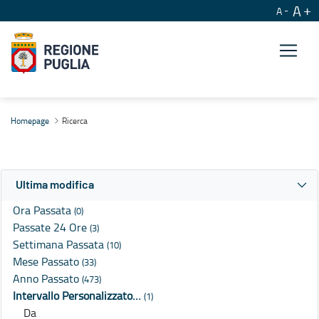
A
A
Ricerca
Homepage
Ricerca
Ultima modifica
Ora Passata
(0)
Passate 24 Ore
(3)
Settimana Passata
(10)
Mese Passato
(33)
Anno Passato
(473)
Intervallo Personalizzato…
(1)
Da