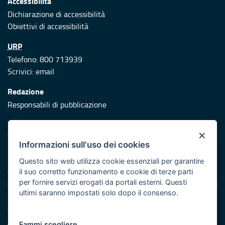
Accessibilità
Dichiarazione di accessibilità
Obiettivi di accessibilità
URP
Telefono: 800 713939
Scrivici:
email
Redazione
Responsabili di pubblicazione
Protezione civile
×
Vai al sito di Protezione Civile Puglia
Informazioni sull'uso dei cookies
Iniziativa finanziata con risorse del POR Puglia 2014/2020 -
Questo sito web utilizza cookie essenziali per garantire
Asse XI
il suo corretto funzionamento e cookie di terze parti
per fornire servizi erogati da portali esterni. Questi
ultimi saranno impostati solo dopo il consenso.
Note legali
Cookie e privacy
Atti di notifica
Fammi scegliere