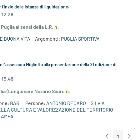
l’invio delle istanze di liquidazione.
 12.28
Puglia ai sensi della L.R.
n
.
E BUONA VITA
Argomenti:
PUGLIA SPORTIVA
 l’assessora Miglietta alla presentazione della XI edizione di
 15.48
uglia (Lungomare Nazario Sauro
n
.
ione:
BARI
Persone:
ANTONIO DECARO
SILVIA
DELLA CULTURA E VALORIZZAZIONE DEL TERRITORIO
TAMPA
1
Pagina Preceden
Pagin
Pagina