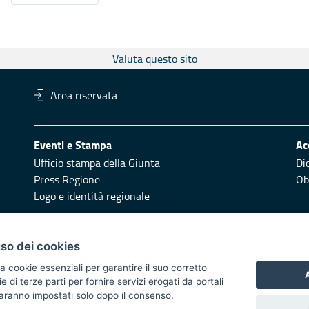
Valuta questo sito
Area riservata
Eventi e Stampa
Ac
Ufficio stampa della Giunta
Di
Press Regione
Obi
Logo e identità regionale
Redazione
Pr
uso dei cookies
Responsabili di pubblicazione
Vai
a cookie essenziali per garantire il suo corretto
A
di terze parti per fornire servizi erogati da portali
 2014/2020 - Asse XI
 saranno impostati solo dopo il consenso.