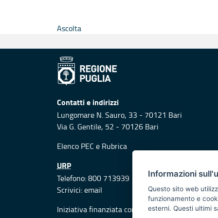
Ascolta
Contatti e indirizzi
Lungomare N. Sauro, 33 - 70121 Bari
Via G. Gentile, 52 - 70126 Bari
Elenco PEC
e
Rubrica
URP
Informazioni sull'
Telefono: 800 713939
Scrivici:
email
Questo sito web utilizz
funzionamento e cookie 
Iniziativa finanziata con risorse del POR Puglia
esterni. Questi ultimi