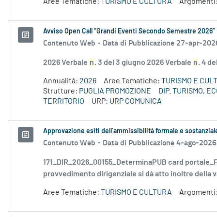
Aree Tematiche:
TURISMO E CULTURA
Argomenti
Avviso Open Call “Grandi Eventi Secondo Semestre 2026”
Contenuto Web -
Data di Pubblicazione 27-apr-202
2026 Verbale
n
. 3 del 3 giugno 2026 Verbale
n
. 4 d
Annualità:
2026
Aree Tematiche:
TURISMO E CUL
Strutture:
PUGLIA PROMOZIONE
DIP. TURISMO, 
TERRITORIO
URP:
URP COMUNICA
Approvazione esiti dell’ammissibilità formale e sostanzia
Contenuto Web -
Data di Pubblicazione 4-ago-2026
171_DIR_2026_00155_DeterminaPUB card portale_FD
provvedimento dirigenziale si dà atto inoltre della v
Aree Tematiche:
TURISMO E CULTURA
Argomenti