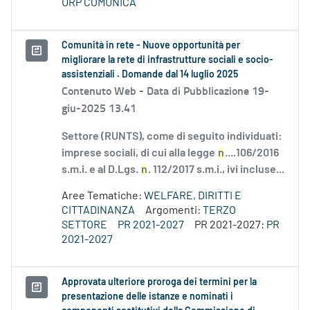
URP COMUNICA
Comunità in rete - Nuove opportunità per
migliorare la rete di infrastrutture sociali e socio-
assistenziali . Domande dal 14 luglio 2025
Contenuto Web -
Data di Pubblicazione 19-
giu-2025 13.41
Settore (RUNTS), come di seguito individuati:
imprese sociali, di cui alla legge
n
....106/2016
s.m.i. e al D.Lgs.
n
. 112/2017 s.m.i., ivi incluse...
Aree Tematiche:
WELFARE, DIRITTI E
CITTADINANZA
Argomenti:
TERZO
SETTORE
PR 2021-2027
PR 2021-2027:
PR
2021-2027
Approvata ulteriore proroga dei termini per la
presentazione delle istanze e nominati i