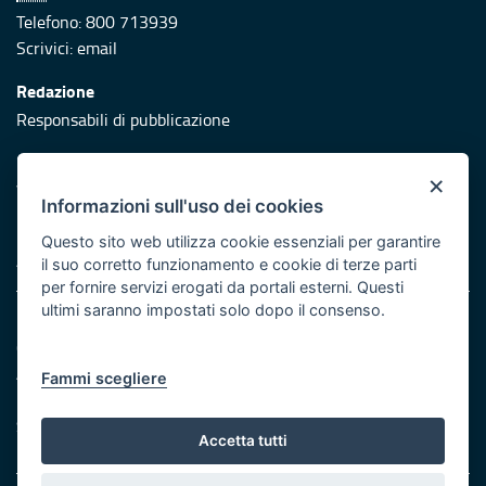
Telefono: 800 713939
Scrivici:
email
Redazione
Responsabili di pubblicazione
Protezione civile
×
Vai al sito di Protezione Civile Puglia
Informazioni sull'uso dei cookies
Iniziativa finanziata con risorse del POR Puglia 2014/2020 -
Questo sito web utilizza cookie essenziali per garantire
Asse XI
il suo corretto funzionamento e cookie di terze parti
per fornire servizi erogati da portali esterni. Questi
ultimi saranno impostati solo dopo il consenso.
Note legali
Cookie e privacy
Atti di notifica
Fammi scegliere
Feed RSS
Servizi Intranet
Accetta tutti