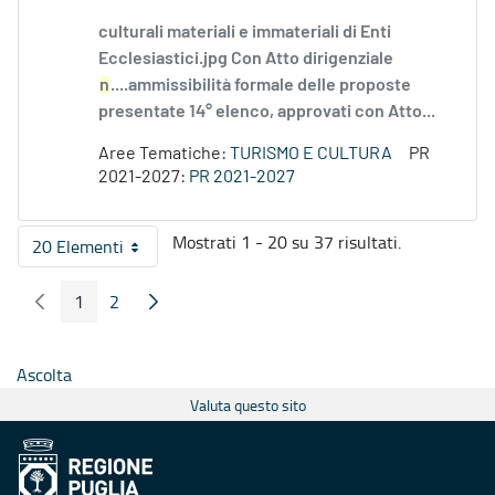
culturali materiali e immateriali di Enti
Ecclesiastici.jpg Con Atto dirigenziale
n
....ammissibilità formale delle proposte
presentate 14° elenco, approvati con Atto...
Aree Tematiche:
TURISMO E CULTURA
PR
2021-2027:
PR 2021-2027
Mostrati 1 - 20 su 37 risultati.
20 Elementi
Per pagina
1
2
Pagina Precedente
Pagina Seguente
Pagina
Pagina
Ascolta
Valuta questo sito