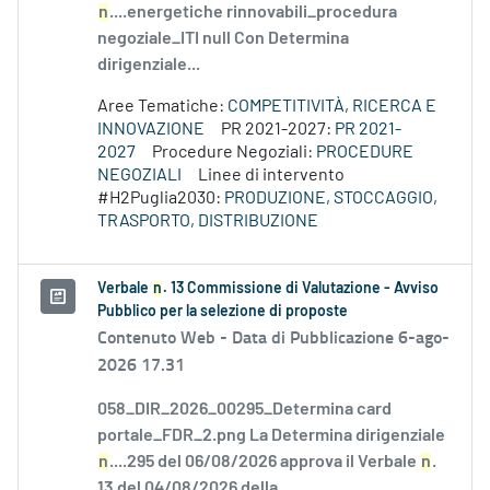
n
....energetiche rinnovabili_procedura
negoziale_ITI null Con Determina
dirigenziale...
Aree Tematiche:
COMPETITIVITÀ, RICERCA E
INNOVAZIONE
PR 2021-2027:
PR 2021-
2027
Procedure Negoziali:
PROCEDURE
NEGOZIALI
Linee di intervento
#H2Puglia2030:
PRODUZIONE, STOCCAGGIO,
TRASPORTO, DISTRIBUZIONE
Verbale
n
. 13 Commissione di Valutazione - Avviso
Pubblico per la selezione di proposte
Contenuto Web -
Data di Pubblicazione 6-ago-
2026 17.31
058_DIR_2026_00295_Determina card
portale_FDR_2.png La Determina dirigenziale
n
....295 del 06/08/2026 approva il Verbale
n
.
13 del 04/08/2026 della...