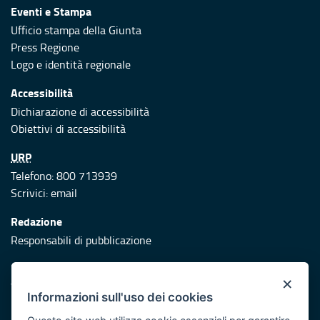
Eventi e Stampa
Ufficio stampa della Giunta
Press Regione
Logo e identità regionale
Accessibilità
Dichiarazione di accessibilità
Obiettivi di accessibilità
URP
Telefono: 800 713939
Scrivici:
email
Redazione
Responsabili di pubblicazione
Protezione civile
×
Vai al sito di Protezione Civile Puglia
Informazioni sull'uso dei cookies
Iniziativa finanziata con risorse del POR Puglia 2014/2020 -