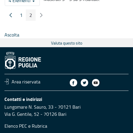
4 Elementi
Per pagina
1
2
Pagina Precedente
Pagina Seguente
Pagina
Pagina
Ascolta
Valuta questo sito
Area riservata
Contatti e indirizzi
Lungomare N. Sauro, 33 - 70121 Bari
Via G. Gentile, 52 - 70126 Bari
Elenco PEC
e
Rubrica