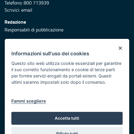
Telefono: 800 713939
Scrivici:
email
Redazione
Responsabili di pubblicazione
Protezione civile
×
Vai al sito di Protezione Civile Puglia
Informazioni sull'uso dei cookies
Iniziativa finanziata con risorse del POR Puglia 2014/2020 -
Questo sito web utilizza cookie essenziali per garantire
Asse XI
il suo corretto funzionamento e cookie di terze parti
per fornire servizi erogati da portali esterni. Questi
ultimi saranno impostati solo dopo il consenso.
Note legali
Cookie e privacy
Atti di notifica
Fammi scegliere
Feed RSS
Servizi Intranet
Accetta tutti
Rifiuta tutti