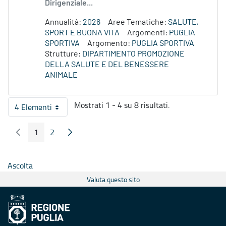
Dirigenziale...
Annualità:
2026
Aree Tematiche:
SALUTE,
SPORT E BUONA VITA
Argomenti:
PUGLIA
SPORTIVA
Argomento:
PUGLIA SPORTIVA
Strutture:
DIPARTIMENTO PROMOZIONE
DELLA SALUTE E DEL BENESSERE
ANIMALE
Mostrati 1 - 4 su 8 risultati.
4 Elementi
Per pagina
1
2
Pagina Precedente
Pagina Seguente
Pagina
Pagina
Ascolta
Valuta questo sito