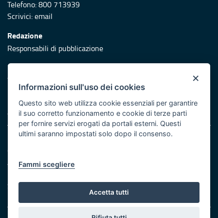
Telefono: 800 713939
Scrivici:
email
Redazione
Responsabili di pubblicazione
Protezione civile
×
Vai al sito di Protezione Civile Puglia
Informazioni sull'uso dei cookies
Iniziativa finanziata con risorse del POR Puglia 2014/2020 -
Questo sito web utilizza cookie essenziali per garantire
Asse XI
il suo corretto funzionamento e cookie di terze parti
per fornire servizi erogati da portali esterni. Questi
ultimi saranno impostati solo dopo il consenso.
Note legali
Cookie e privacy
Atti di notifica
Fammi scegliere
Feed RSS
Servizi Intranet
Accetta tutti
Rifiuta tutti