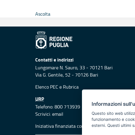
Ascolta
Contatti e indirizzi
Lungomare N. Sauro, 33 - 70121 Bari
Via G. Gentile, 52 - 70126 Bari
Elenco PEC
e
Rubrica
URP
Informazioni sull'
Telefono: 800 713939
Scrivici:
email
Questo sito web utilizz
funzionamento e cookie 
Iniziativa finanziata con risorse del POR Puglia
esterni. Questi ultimi