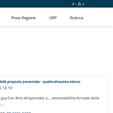
A
A
Press Regione
URP
Rubrica
le delle proposte presentate - quattordicesimo elenco
6 13.10
i.jpg Con Atto dirigenziale
n
....ammissibilità formale delle
..