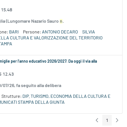
 15.48
uglia (Lungomare Nazario Sauro
n
.
ione:
BARI
Persone:
ANTONIO DECARO
SILVIA
DELLA CULTURA E VALORIZZAZIONE DEL TERRITORIO
TAMPA
amiglie per l’anno educativo 2026/2027. Da oggi il via alla
6 12.43
0/07/26, fa seguito alla delibera
Strutture:
DIP. TURISMO, ECONOMIA DELLA CULTURA E
UNICATI STAMPA DELLA GIUNTA
1
Pagina Preceden
Pagin
Pagina