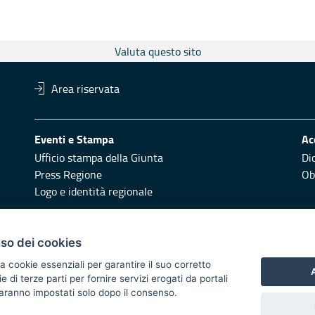
Valuta questo sito
Area riservata
Eventi e Stampa
Ac
Ufficio stampa della Giunta
Di
Press Regione
Obi
Logo e identità regionale
Redazione
Pr
uso dei cookies
Responsabili di pubblicazione
Vai
a cookie essenziali per garantire il suo corretto
A
di terze parti per fornire servizi erogati da portali
 2014/2020 - Asse XI
 saranno impostati solo dopo il consenso.