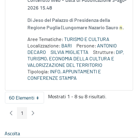
2026 15.48
Di Jeso del Palazzo di Presidenza della
Regione Puglia (Lungomare Nazario Sauro
n
.
Aree Tematiche:
TURISMO E CULTURA
Localizzazione:
BARI
Persone:
ANTONIO
DECARO
SILVIA MIGLIETTA
Strutture:
DIP.
TURISMO, ECONOMIA DELLA CULTURA E
VALORIZZAZIONE DEL TERRITORIO
Tipologia:
INFO, APPUNTAMENTI E
CONFERENZE STAMPA
Mostrati 1 - 8 su 8 risultati.
60 Elementi
Per pagina
1
Pagina Precedente
Pagina Seguente
Pagina
Ascolta