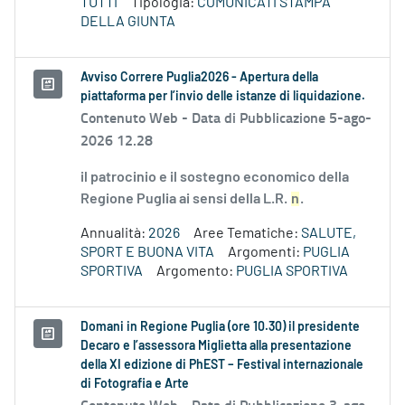
TUTTI
Tipologia:
COMUNICATI STAMPA
DELLA GIUNTA
Avviso Correre Puglia2026 - Apertura della
piattaforma per l’invio delle istanze di liquidazione.
Contenuto Web -
Data di Pubblicazione 5-ago-
2026 12.28
il patrocinio e il sostegno economico della
Regione Puglia ai sensi della L.R.
n
.
Annualità:
2026
Aree Tematiche:
SALUTE,
SPORT E BUONA VITA
Argomenti:
PUGLIA
SPORTIVA
Argomento:
PUGLIA SPORTIVA
Domani in Regione Puglia (ore 10.30) il presidente
Decaro e l’assessora Miglietta alla presentazione
della XI edizione di PhEST – Festival internazionale
di Fotografia e Arte
Contenuto Web -
Data di Pubblicazione 3-ago-