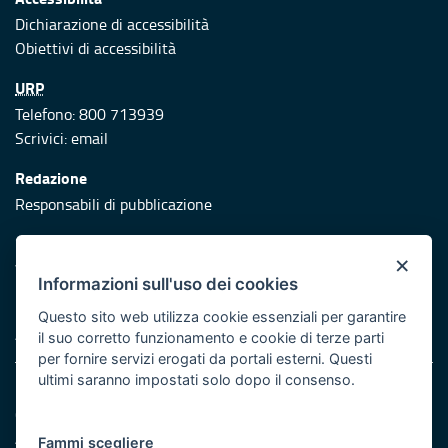
Dichiarazione di accessibilità
Obiettivi di accessibilità
URP
Telefono: 800 713939
Scrivici:
email
Redazione
Responsabili di pubblicazione
Protezione civile
×
Vai al sito di Protezione Civile Puglia
Informazioni sull'uso dei cookies
Iniziativa finanziata con risorse del POR Puglia 2014/2020 -
Questo sito web utilizza cookie essenziali per garantire
Asse XI
il suo corretto funzionamento e cookie di terze parti
per fornire servizi erogati da portali esterni. Questi
ultimi saranno impostati solo dopo il consenso.
Note legali
Cookie e privacy
Atti di notifica
Fammi scegliere