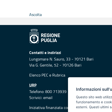
Ascolta
Contatti e indirizzi
Lungomare N. Sauro, 33 - 70121 Bari
Via G. Gentile, 52 - 70126 Bari
Elenco PEC
e
Rubrica
URP
Informazioni sull'
Telefono: 800 713939
Scrivici:
email
Questo sito web utilizz
funzionamento e cookie 
Iniziativa finanziata con risorse del POR Puglia
esterni. Questi ultimi