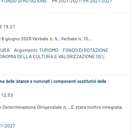
:
FONDO DI ROTAZIONE
PR 2021-2027:
PR 2021-2027
6 13.21
el 8 giugno 2026 Verbale
n
. 5...Verbale
n
. 13...
TURA
Argomenti:
TURISMO
FONDO DI ROTAZIONE
ECONOMIA DELLA CULTURA E VALORIZZAZIONE DEL
ne delle istanze e nominati i componenti sostitutivi della
 12.53
n Determinazione Dirigenziale
n
....E' stata inoltre integrata
21-2027