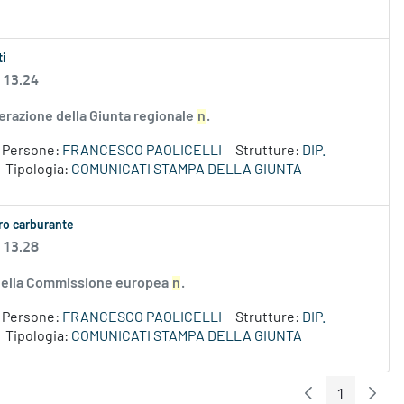
ti
 13.24
erazione della Giunta regionale
n
.
Persone:
FRANCESCO PAOLICELLI
Strutture:
DIP.
Tipologia:
COMUNICATI STAMPA DELLA GIUNTA
aro carburante
 13.28
e della Commissione europea
n
.
Persone:
FRANCESCO PAOLICELLI
Strutture:
DIP.
Tipologia:
COMUNICATI STAMPA DELLA GIUNTA
1
Pagina Preceden
Pagin
Pagina