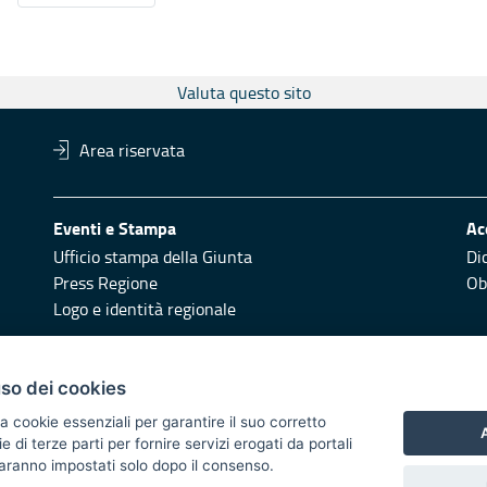
Valuta questo sito
Area riservata
Eventi e Stampa
Ac
Ufficio stampa della Giunta
Di
Press Regione
Obi
Logo e identità regionale
Redazione
Pr
uso dei cookies
Responsabili di pubblicazione
Vai
a cookie essenziali per garantire il suo corretto
A
di terze parti per fornire servizi erogati da portali
 2014/2020 - Asse XI
 saranno impostati solo dopo il consenso.