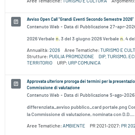
Aree Tematiche:
TURISMO E CULTURA
Argomenti
Avviso Open Call “Grandi Eventi Secondo Semestre 2026”
Contenuto Web -
Data di Pubblicazione 27-apr-202
2026 Verbale
n
. 3 del 3 giugno 2026 Verbale
n
. 4 d
Annualità:
2026
Aree Tematiche:
TURISMO E CUL
Strutture:
PUGLIA PROMOZIONE
DIP. TURISMO, 
TERRITORIO
URP:
URP COMUNICA
Approvata ulteriore proroga dei termini per la presentazio
Commissione di valutazione
Contenuto Web -
Data di Pubblicazione 5-ago-2026
differenziata_avviso pubblico_card portale.png Co
la Commissione di valutazione, nominata con D.D....
Aree Tematiche:
AMBIENTE
PR 2021-2027:
PR 20