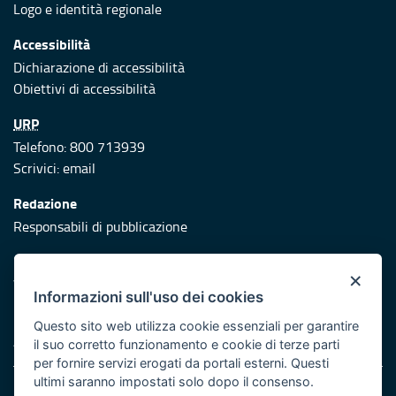
Logo e identità regionale
Accessibilità
Dichiarazione di accessibilità
Obiettivi di accessibilità
URP
Telefono: 800 713939
Scrivici:
email
Redazione
Responsabili di pubblicazione
Protezione civile
×
Vai al sito di Protezione Civile Puglia
Informazioni sull'uso dei cookies
Iniziativa finanziata con risorse del POR Puglia 2014/2020 -
Questo sito web utilizza cookie essenziali per garantire
Asse XI
il suo corretto funzionamento e cookie di terze parti
per fornire servizi erogati da portali esterni. Questi
ultimi saranno impostati solo dopo il consenso.
Note legali