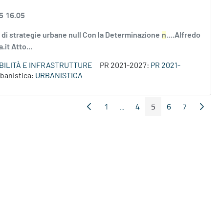
5 16.05
di strategie urbane null Con la Determinazione
n
....Alfredo
it Atto...
OBILITÀ E INFRASTRUTTURE
PR 2021-2027:
PR 2021-
banistica:
URBANISTICA
1
...
4
5
6
7
Pagina Precedente
Pagin
Pagina
Pagine intermedie
Pagina
Pagina
Pagina
Pagina