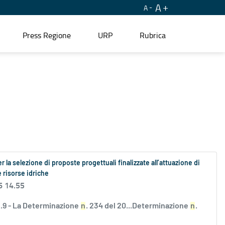
A
A
Press Regione
URP
Rubrica
la selezione di proposte progettuali finalizzate all’attuazione di
e risorse idriche
6 14.55
9 - La Determinazione
n
. 234 del 20...Determinazione
n
.