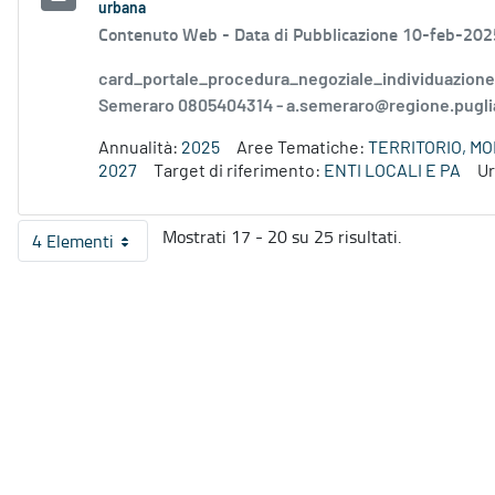
urbana
Contenuto Web -
Data di Pubblicazione 10-feb-202
card_portale_procedura_negoziale_individuazione 
Semeraro 0805404314 - a.semeraro@regione.puglia.
Annualità:
2025
Aree Tematiche:
TERRITORIO, M
2027
Target di riferimento:
ENTI LOCALI E PA
Ur
Mostrati 17 - 20 su 25 risultati.
4 Elementi
Per pagina