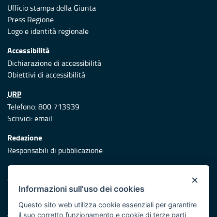
Ufficio stampa della Giunta
Press Regione
Logo e identità regionale
Accessibilità
Dichiarazione di accessibilità
Obiettivi di accessibilità
URP
Telefono: 800 713939
Scrivici:
email
Redazione
Responsabili di pubblicazione
Protezione civile
×
Vai al sito di Protezione Civile Puglia
Informazioni sull'uso dei cookies
Iniziativa finanziata con risorse del POR Puglia 2014/2020 -
Questo sito web utilizza cookie essenziali per garantire
Asse XI
il suo corretto funzionamento e cookie di terze parti