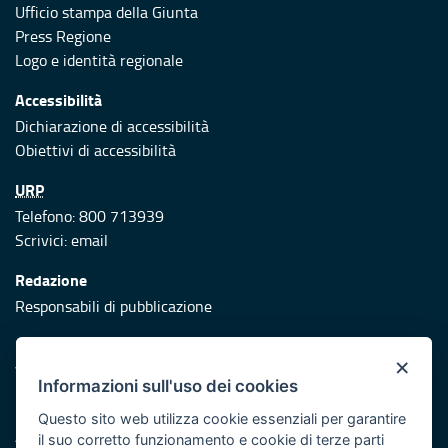
Ufficio stampa della Giunta
Press Regione
Logo e identità regionale
Accessibilità
Dichiarazione di accessibilità
Obiettivi di accessibilità
URP
Telefono: 800 713939
Scrivici:
email
Redazione
Responsabili di pubblicazione
Protezione civile
×
Vai al sito di Protezione Civile Puglia
Informazioni sull'uso dei cookies
Iniziativa finanziata con risorse del POR Puglia 2014/2020 -
Questo sito web utilizza cookie essenziali per garantire
Asse XI
il suo corretto funzionamento e cookie di terze parti