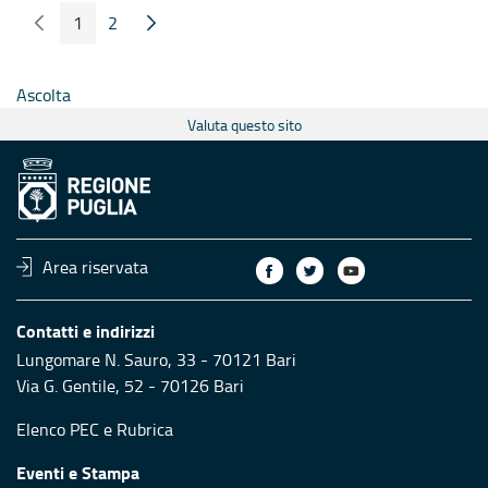
1
2
Pagina Precedente
Pagina Seguente
Pagina
Pagina
Ascolta
Valuta questo sito
Area riservata
Contatti e indirizzi
Lungomare N. Sauro, 33 - 70121 Bari
Via G. Gentile, 52 - 70126 Bari
Elenco PEC
e
Rubrica
Eventi e Stampa