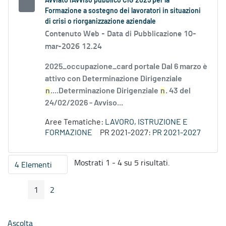
Avviato l'Avviso pubblico CIG 2025 per la
Formazione a sostegno dei lavoratori in situazioni
di crisi o riorganizzazione aziendale
Contenuto Web -
Data di Pubblicazione 10-
mar-2026 12.24
2025_occupazione_card portale Dal 6 marzo è
attivo con Determinazione Dirigenziale
n
....Determinazione Dirigenziale
n
. 43 del
24/02/2026 - Avviso...
Aree Tematiche:
LAVORO, ISTRUZIONE E
FORMAZIONE
PR 2021-2027:
PR 2021-2027
Mostrati 1 - 4 su 5 risultati.
4 Elementi
Per pagina
1
2
Pagina Precedente
Pagina Seguente
Pagina
Pagina
Ascolta