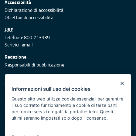
Accessibilità
Dichiarazione di accessibilità
Obiettivi di accessibilità
URP
Telefono: 800 713939
Scrivici:
email
Redazione
Responsabili di pubblicazione
Protezione civile
×
Vai al sito di Protezione Civile Puglia
Informazioni sull'uso dei cookies
Iniziativa finanziata con risorse del POR Puglia 2014/2020 -
Questo sito web utilizza cookie essenziali per garantire
Asse XI
il suo corretto funzionamento e cookie di terze parti
per fornire servizi erogati da portali esterni. Questi
ultimi saranno impostati solo dopo il consenso.
Note legali
Cookie e privacy
Atti di notifica